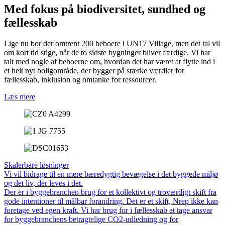
Med fokus på biodiversitet, sundhed og
fællesskab
Lige nu bor der omtrent 200 beboere i UN17 Village, men det tal vil
om kort tid stige, når de to sidste bygninger bliver færdige. Vi har
talt med nogle af beboerne om, hvordan det har været at flytte ind i
et helt nyt boligområde, der bygger på stærke værdier for
fællesskab, inklusion og omtanke for ressourcer.
Læs mere
Skalerbare løsninger
Vi vil bidrage til en mere bæredygtig bevægelse i det byggede miljø
og det liv, der leves i det.
Der er i byggebranchen brug for et kollektivt og troværdigt skift fra
gode intentioner til målbar forandring. Det er et skift, Nrep ikke kan
foretage ved egen kraft. Vi har brug for i fællesskab at tage ansvar
for byggebranchens betragtelige CO2-udledning og for