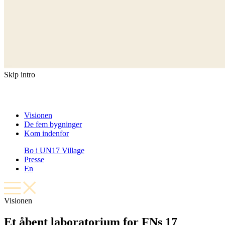
Skip intro
Visionen
De fem bygninger
Kom indenfor
Bo i UN17 Village
Presse
En
Visionen
Et åbent laboratorium for FNs 17