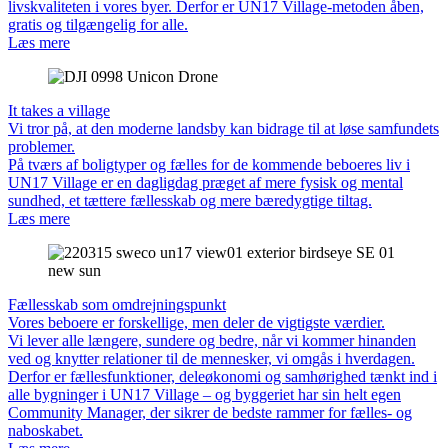
livskvaliteten i vores byer. Derfor er UN17 Village-metoden åben,
gratis og tilgængelig for alle.
Læs mere
It takes a village
Vi tror på, at den moderne landsby kan bidrage til at løse samfundets
problemer.
På tværs af boligtyper og fælles for de kommende beboeres liv i
UN17 Village er en dagligdag præget af mere fysisk og mental
sundhed, et tættere fællesskab og mere bæredygtige tiltag.
Læs mere
Fællesskab som omdrejningspunkt
Vores beboere er forskellige, men deler de vigtigste værdier.
Vi lever alle længere, sundere og bedre, når vi kommer hinanden
ved og knytter relationer til de mennesker, vi omgås i hverdagen.
Derfor er fællesfunktioner, deleøkonomi og samhørighed tænkt ind i
alle bygninger i UN17 Village – og byggeriet har sin helt egen
Community Manager, der sikrer de bedste rammer for fælles- og
naboskabet.