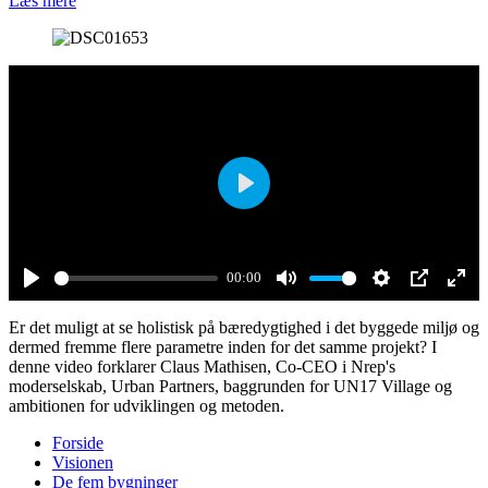
Læs mere
Play
00:00
Play
Mute
Settings
PIP
Ente
Er det muligt at se holistisk på bæredygtighed i det byggede miljø og
full
dermed fremme flere parametre inden for det samme projekt? I
denne video forklarer Claus Mathisen, Co-CEO i Nrep's
moderselskab, Urban Partners, baggrunden for UN17 Village og
ambitionen for udviklingen og metoden.
Forside
Visionen
De fem bygninger